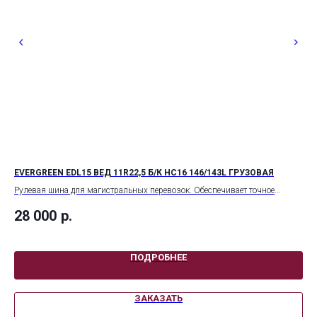
EVERGREEN EDL15 ВЕД 11R22,5 Б/К НС16 146/143L ГРУЗОВАЯ
EV
Рулевая шина для магистральных перевозок. Обеспечивает точное
Вед
управление, равномерный износ и низкий уровень шума, что повышает
сце
28 000
р.
14
комфорт и безопасность вождения.
сни
ПОДРОБНЕЕ
ЗАКАЗАТЬ