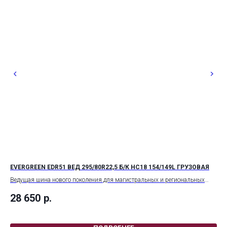
EVERGREEN EDR51 ВЕД 295/80R22,5 Б/К НС18 154/149L ГРУЗОВАЯ
EV
Ведущая шина нового поколения для магистральных и региональных
При
перевозок. Обеспечивает равномерный износ, экономию топлива и
сце
28 650
р.
30
надёжное сцепление в любых погодных условиях.
что