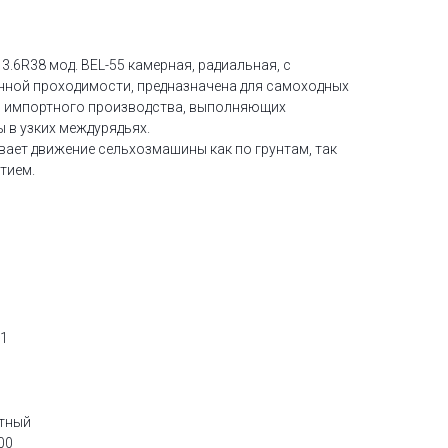
.6R38 мод. BEL-55 камерная, радиальная, с
нной проходимости, предназначена для самоходных
 импортного производства, выполняющих
 в узких междурядьях.
вает движение сельхозмашины как по грунтам, так
тием.
-1
етный
00