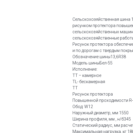
ДОБАВИТЬ В КОРЗИНУ
Сельскохозяйственная шина 13
рисунком протектора повыше
сельскохозяйственных машин
сельскохозяйственные работы
Рисунок протектора обеспечи
и по дорогам с твердым покры
Обозначение шины13,6R38
Модель шиныБел-55
Исполнение:
ТТ – камерное
TL- бескамерная
ТТ
Рисунок протектора
Повышенной проходимости R
Обод: W12
Наружный диаметр, мм 1550
Ширина профиля, мм , н/б345
Статический радиус, мм расч
Максимальная нагрузка, кг 18