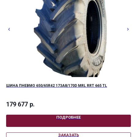
ШИНА ПНЕВМО 650/65R42 173A8/170D MRL RRT 665 TL
БЕ
Диа
над
179 677
р.
21
ПОДРОБНЕЕ
ЗАКАЗАТЬ