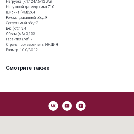
Нагрузка (кг):124A6/120A8
Наружный диаметр (мм):710
Ширина (мм):264
Рекомендованный обод:9
Допустимый обод:7
Вес (кг):13.4
Объем (м3):0,133
Гарантия (лет):7
Страна производитель: ИНДИЯ
Размер: 10.0/80-12
Смотрите также