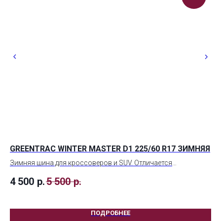
GREENTRAC WINTER MASTER D1 225/60 R17 ЗИМНЯЯ
MI
Зимняя шина для кроссоверов и SUV. Отличается
Зи
устойчивым сцеплением на снегу и мокрой дороге, снижает
ув
4 500
р.
5 500
р.
4 
риск аквапланирования. Оптимальна для городских и
дл
загородных маршрутов.
ПОДРОБНЕЕ