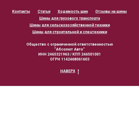
Контакты
Статьи
Ходимость шин
Отзывы на шины
Шины для грузового транспорта
Шины для сельскохозяйственной техники
Шины для строительной и спецтехники
Общество с ограниченной ответственностью
"Абсолют Авто"
ИНН 2465321963 / КПП 246501001
ОГРН 1142468061603
НАВЕРХ
Информация, размещённая на сайте, носит
информационный характер и не является публичной
офертой в соответствии со ст. 437 ГК РФ.
Цены и наличие товара могут изменяться. Актуальную
информацию уточняйте у менеджеров.