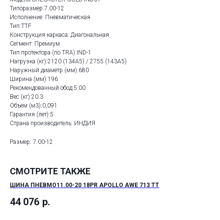
Типоразмер:7.00-12
Исполнение: Пневматическая
Тип:TTF
Конструкция каркаса: Диагональная
Сегмент: Премиум
Тип протектора (по TRA):IND-1
Нагрузка (кг):2120 (134A5) / 2755 (143A5)
Наружный диаметр (мм):680
Ширина (мм):196
Рекомендованный обод:5.00
Вес (кг):20.3
Объем (м3):0,091
Гарантия (лет):5
Страна производитель: ИНДИЯ
Размер: 7.00-12
СМОТРИТЕ ТАКЖЕ
ШИНА ПНЕВМО11.00-20 18PR APOLLO AWE 713 TT
ШИ
44 076
р.
1