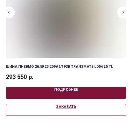
ШИНА ПНЕВМО 26.5R25 209A2/193B TRANSMATE LD04 L5 TL
ШИ
293 550
р.
7 
ПОДРОБНЕЕ
ЗАКАЗАТЬ