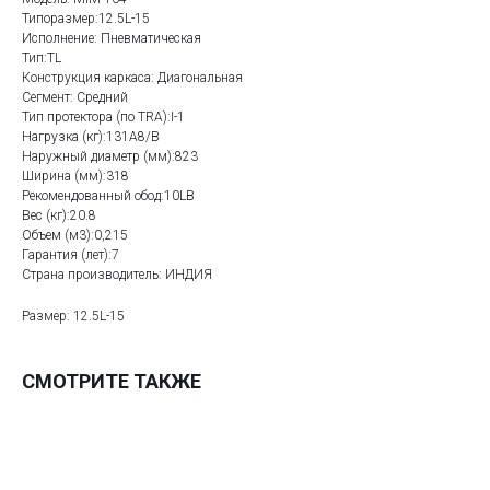
Типоразмер:12.5L-15
Исполнение: Пневматическая
Тип:TL
Конструкция каркаса: Диагональная
Сегмент: Средний
Тип протектора (по TRA):I-1
Нагрузка (кг):131A8/B
Наружный диаметр (мм):823
Ширина (мм):318
Рекомендованный обод:10LB
Вес (кг):20.8
Объем (м3):0,215
Гарантия (лет):7
Страна производитель: ИНДИЯ
Размер: 12.5L-15
СМОТРИТЕ ТАКЖЕ