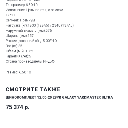
Типоразмер:6.50-10
Исполнение: Цельнолитая, с замком
Тип:CE
Сегмент: Премиум
Нагрузка (кг):1800 (128A5) / 2340 (137A5)
Наружный диаметр (мм):576
Ширина (мм):157
Рекомендованный обод:5.00F-10
Вес (кг):35
Объем (м3):0,052
Гарантия (лет):5
Страна производитель: ИНДИЯ
Размер: 6.50-10
СМОТРИТЕ ТАКЖЕ
ШИНОКОМПЛЕКТ 12.00-20 28PR GALAXY YARDMASTER ULTRA
ШИ
75 374
р.
59