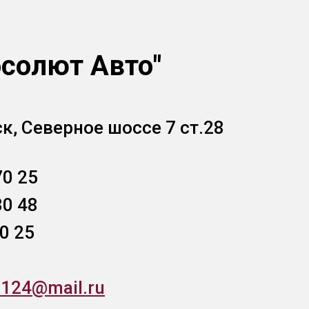
солют Авто"
ск, Северное шоссе 7 ст.28
70 25
30 48
0 25
o124@mail.ru