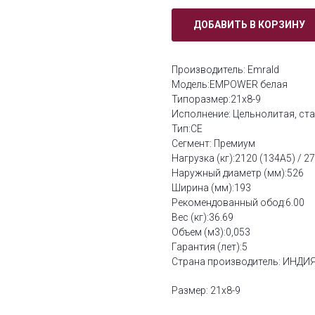
ДОБАВИТЬ В КОРЗИНУ
Производитель: Emrald
Модель:EMPOWER белая
Типоразмер:21x8-9
Исполнение: Цельнолитая, ст
Тип:CE
Сегмент: Премиум
Нагрузка (кг):2120 (134A5) / 2
Наружный диаметр (мм):526
Ширина (мм):193
Рекомендованный обод:6.00
Вес (кг):36.69
Объем (м3):0,053
Гарантия (лет):5
Страна производитель: ИНДИ
Размер: 21x8-9