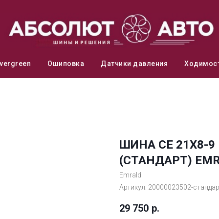
vergreen
Ошиповка
Датчики давления
Ходимос
ШИНА СЕ 21Х8-
(СТАНДАРТ) EM
Emrald
Артикул:
20000023502-стандар
29 750
р.