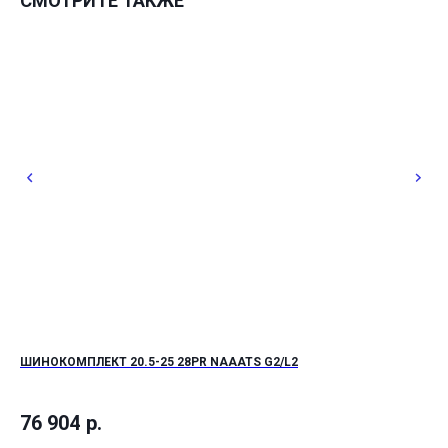
СМОТРИТЕ ТАКЖЕ
ШИНОКОМПЛЕКТ 20.5-25 28PR NAAATS G2/L2
БЕ
Шин
спо
76 904
р.
12
усл